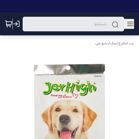
پت لندکرج
/
سگ
/
تشویقی