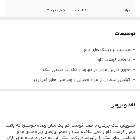
نژاد
مناسب برای تمامی نژادها
وزن
60 گرم
توضیحات
مناسب برای سگ های بالغ
با طعم گوشت گاو
حاوی تورین موثر در بهبود و تقویت بینایی سگ
ترکیبی متعادل از مواد معدنی و ویتامین های ضروری
حاوی ویتامین C
تقویت استخوان ها و دندان ها
نقد و بررسی
فاقد مواد نگهدارنده
تشویقی سگ جرهای با طعم گوشت گاو یک میان وعده خوشمزه که بافت
نرم از گوشت گاو واقعی ساخته شده و تمام نیازهای ریز مغذی ها و
ویتامین های سگ را برآورده می کند. شکل آن به صورت میله های نازک