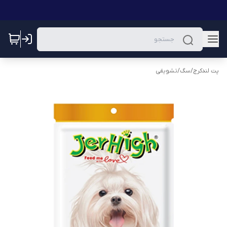
پت لندکرج
/
سگ
/
تشویقی