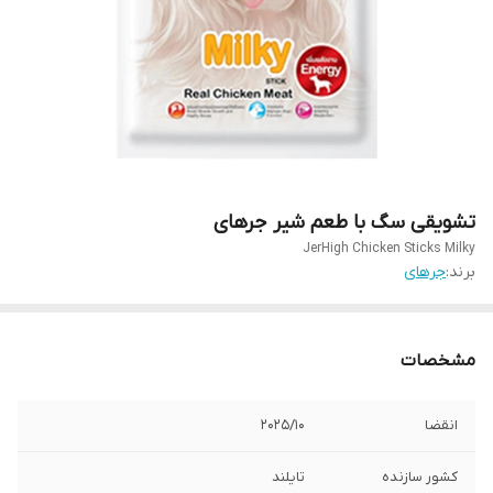
تشویقی سگ با طعم شیر جرهای
JerHigh Chicken Sticks Milky
برند:
جرهای
مشخصات
انقضا
202۵/۱۰
کشور سازنده
تایلند