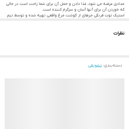
مدادی عرضه می شود، غذا دادن و حمل آن برای شما راحت است در حالی
که خوردن آن برای آنها آسان و سرگرم کننده است.
استیک توت فرنگی جرهای از گوشت مرغ واقعی تهیه شده و توسط تیم
متخصص بسیار مجرب ما به دقت تهیه شده است. این تشویقی در
آزمایشگاه مورد تحقیق و آزمایش قرار گرفته است تا اطمینان حاصل
شود که بهداشتی، ایمن و پر از تمام مواد مغذی است که سگ شما برای
نظرات
سالم ماندن و شاد بودن به آن نیاز دارد. می توانید مطمئن باشید که
استیک توت فرنگی جرهای بهترین تشویقی است که سگ عزیزتان سزاوار
آن است.
دسته‌بندی
:
تشویقی