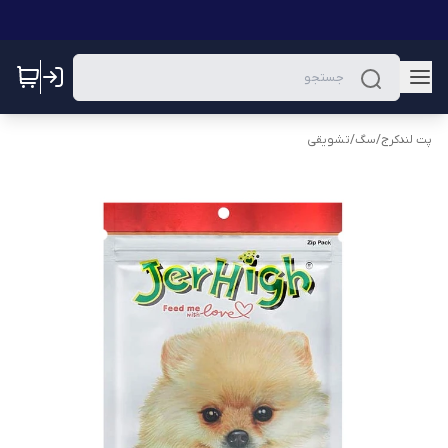
پت لندکرج
/
سگ
/
تشویقی