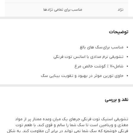
نژاد
مناسب برای تمامی نژادها
وزن
60 گرم
توضیحات
مناسب برای سگ های بالغ
تشویقی نرم مدادی با اسانس توت فرنگی
شامل70 ٪ گوشت خالص مرغ
حاوی تورین موثر در بهبود و تقویت بینایی سگ
ترکیبی متعادل از مواد معدنی و ویتامین های ضروری
حاوی بیوتین و ویتامین E برای کمک به سلامت پوست و مو
نقد و بررسی
دارای انتی اکسیدان برای کمک به سیستم ایمنی
فاقد مواد نگهدارنده
تشویقی استیک توت فرنگی جرهای یک میان وعده ممتاز پر از مواد
مغذی و ویتامین است تا سگ شما را سالم و قوی کند، با طعم توت
فرنگی خوشمزه که سگ شما نمی تواند در برابر آن مقاومت کند. به شکل