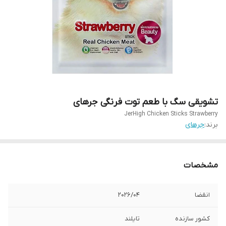
تشویقی سگ با طعم توت فرنگی جرهای
JerHigh Chicken Sticks Strawberry
برند:
جرهای
مشخصات
انقضا
202۶/۰۴
کشور سازنده
تایلند