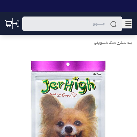
پت لندکرج
/
سگ
/
تشویقی