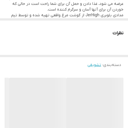
عرضه می شود، غذا دادن و حمل آن برای شما راحت است در حالی که
خوردن آن برای آنها آسان و سرگرم کننده است.
مدادی بلوبری JerHigh از گوشت مرغ واقعی تهیه شده و توسط تیم
متخصص بسیار مجرب ما به دقت تهیه شده است. این دارو در
آزمایشگاه مورد تحقیق و آزمایش قرار گرفته است تا اطمینان حاصل
شود که درمان بهداشتی، ایمن و سرشار از تمام مواد مغذی است که
نظرات
بهترین دوست انسان برای سالم ماندن و شاد ماندن نیاز دارد. می توانید
مطمئن باشید که چوب بلوبری JerHigh پاداشی است که سگ مورد
علاقه شما سزاوار آن است.
دسته‌بندی
:
تشویقی