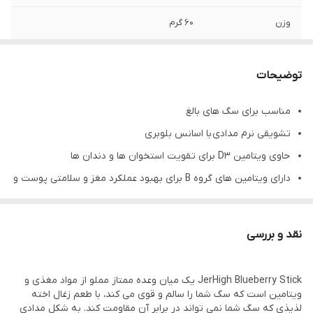
وزن
60 گرم
نژاد
مناسب برای تمامی نژادها
توضیحات
مناسب برای سگ های بالغ
تشویقی نرم مدادی با اسانس بلوبری
حاوی ویتامین D3 برای تقویت استخوان ها و دندان ها
دارای ویتامین های گروه B برای بهبود عملکرد مغز و سلامتی پوست و
مو
حاوی پروتئین ۲۰%، چربی 9%، فیبر 6%، رطوبت 20%
نقد و بررسی
باعث افزایش متابولیسم و سوخت و ساز بدن
JerHigh Blueberry Stick یک میان وعده ممتاز مملو از مواد مغذی و
ویتامین است که سگ شما را سالم و قوی می کند، با طعم زغال اخته
لذیذی که سگ شما نمی تواند در برابر آن مقاومت کند. به شکل مدادی