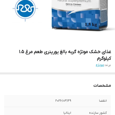
غذای خشک مونژه گربه بالغ یورینری طعم مرغ 1.5
کیلوگرم
برند:
مونژه
مشخصات
انقضا
2026/0۳/۲۹
کشور سازنده
ایتالیا