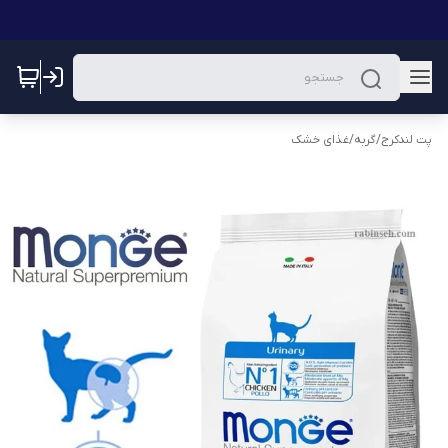
پت لندکرج
/
گربه
/
غذای خشک