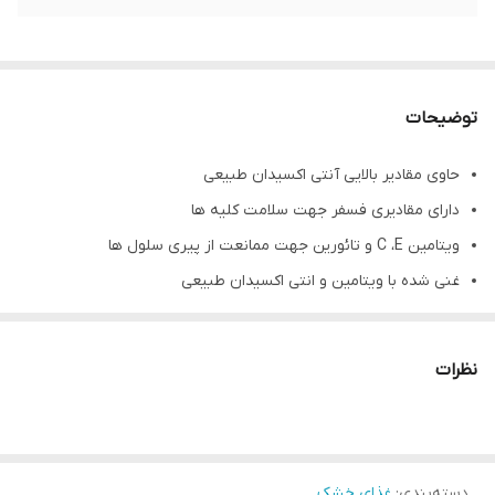
توضیحات
حاوی مقادیر بالایی آنتی اکسیدان طبیعی
دارای مقادیری فسفر جهت سلامت کلیه ها
ویتامین C ،E و تائورین جهت ممانعت از پیری سلول ها
غنی شده با ویتامین و انتی اکسیدان طبیعی
محافظت از کلیه ها و سیستم مجاری ادراری
بدون افزودنی، رنگ و نگهدارنده ی مصنوعی
نظرات
بدون گلوتن
دارای پروبیوتیک مناسب برای تعادل فلور روده
تنظیم کننده pH ادرار
دسته‌بندی
:
غذای خشک
حاوی پروتئین مرغوب با قابلیت هضم بالا