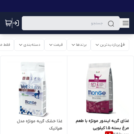
پربازدیدترین
برندها
قیمت
دسته‌بندی
فقط م
غذای گربه ایندور مونژه با طعم
غذا خشک گربه مونژه مدل
مرغ بسته ۱.۵ کیلویی
هپاتیک