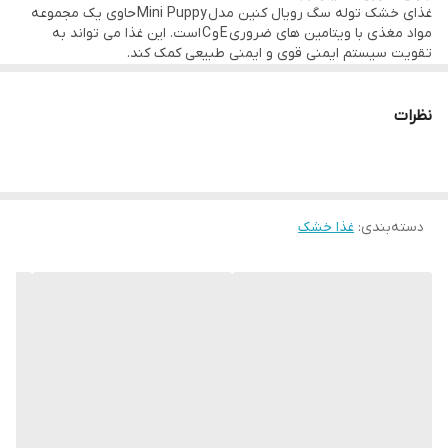
غذای خشک توله سگ رویال کنین مدل Mini Puppy حاوی یک مجموعه
مواد مغذی با ویتامین های ضروری E و C است. این غذا می تواند به
تقویت سیستم ایمنی قوی و ایمنی طبیعی کمک کند.
محتوای انرژی بالای این غذا برای رشد سریع توله‌های نژاد کوچک طراحی
شده است و نیاز به انرژی را افزایش می‌دهد. محتوای کالری مناسب به
کاهش خطر ابتلا به اضافه وزن کمک می کند.
نظرات
دسته‌بندی
:
غذا خشک