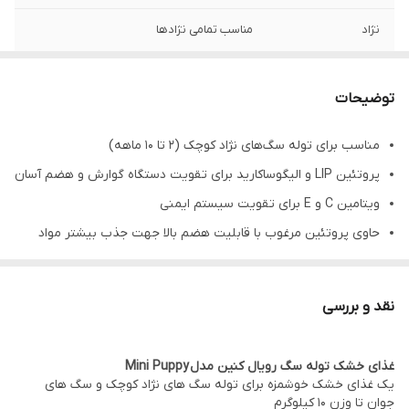
نژاد
مناسب تمامی نژادها
توضیحات
مناسب برای توله سگ‌های نژاد کوچک (2 تا 10 ماهه)
پروتئین LIP و الیگوساکارید برای تقویت دستگاه گوارش و هضم آسان
ویتامین C و E برای تقویت سیستم ایمنی
حاوی پروتئین مرغوب با قابلیت هضم بالا جهت جذب بیشتر مواد
مغذی
سایز، شکل و ساختار دانه های غذایی متناسب برای جویدن آسان
نقد و بررسی
سرشار از ویتامین و آنتی اکسیدان ها
تقویت کننده رشد عضلانی و استخوانی
غذای خشک توله سگ رویال کنین مدل Mini Puppy
یک غذای خشک خوشمزه برای توله سگ های نژاد کوچک و سگ های
جوان تا وزن 10 کیلوگرم