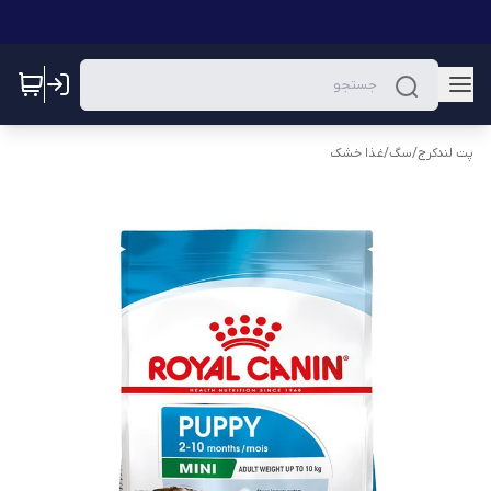
پت لندکرج
/
سگ
/
غذا خشک