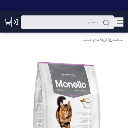
پت لندکرج
/
گربه
/
غذای خشک