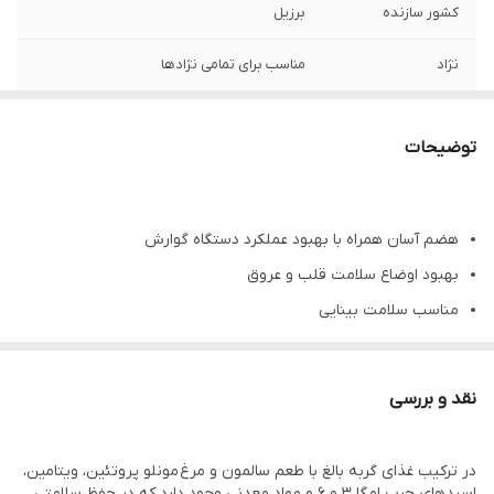
کشور سازنده
برزیل
نژاد
مناسب برای تمامی نژادها
توضیحات
هضم آسان همراه با بهبود عملکرد دستگاه گوارش
بهبود اوضاع سلامت قلب و عروق
مناسب سلامت بینایی
مناسب پوست و مو
فاقد مواد نگهدارنده و رنگ‌های مصنوعی
نقد و بررسی
همراه با امگا 3 و امگا 6
جلوگیری از بیماری‌های کلیوی و مشکلات مجاری ادرار
در ترکیب غذای گربه بالغ با طعم سالمون و مرغ مونلو پروتئین، ویتامین،
اسیدهای چرب امگا 3 و 6 و مواد معدنی وجود دارد که در حفظ سلامتی