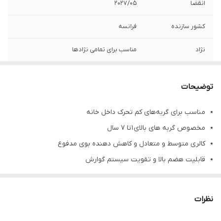
انقضا
2027/05
کشور سازنده
فرانسه
نژاد
مناسب برای تمامی نژادها
توضیحات
مناسب برای گربه‌های کم تحرک داخل خانه
مخصوص گربه های بالای 1 تا 7 سال
کالری متوسط و متعادل و کاهش دهنده بوی مدفوع
قابلیت هضم بالا و تقویت سیستم گوارش
حاوی ترکیبی از انواع فیبرها جهت جلوگیری از تجمع مو (هربال) در
دستگاه گوارش گربه
نظرات
پروتئین انتخاب شده با قابلیت هضم بالا و ارزش بیولوژیکی بالا