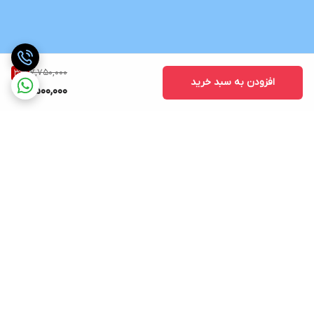
7,750,000
3
%
افزودن به سبد خرید
7,500,000
برگشت به بالا