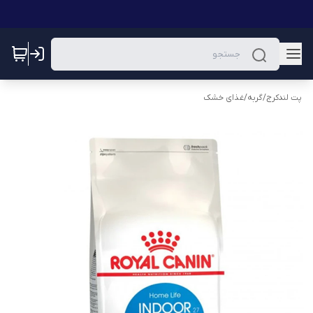
پت لندکرج
/
گربه
/
غذای خشک