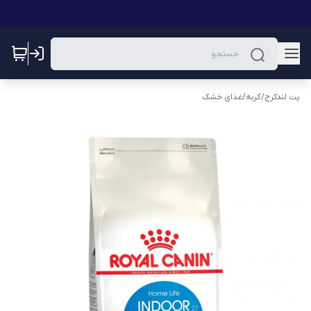
پت لندکرج
/
گربه
/
غذای خشک