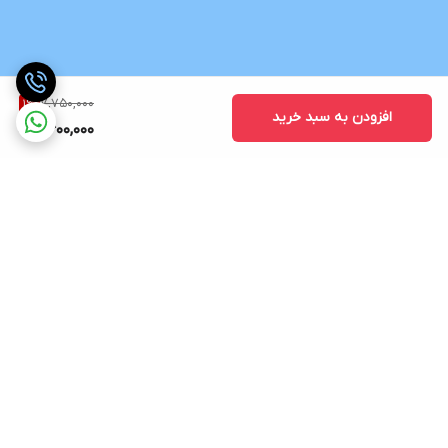
7,750,000
1
%
افزودن به سبد خرید
7,600,000
برگشت به بالا