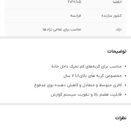
انقضا
2027/05
کشور سازنده
فرانسه
نژاد
مناسب برای تمامی نژادها
توضیحات
مناسب برای گربه‌های کم تحرک داخل خانه
مخصوص گربه های بالای 1 تا 7 سال
کالری متوسط و متعادل و کاهش دهنده بوی مدفوع
قابلیت هضم بالا و تقویت سیستم گوارش
حاوی ترکیبی از انواع فیبرها جهت جلوگیری از تجمع مو (هربال) در
دستگاه گوارش گربه
نظرات
پروتئین انتخاب شده با قابلیت هضم بالا و ارزش بیولوژیکی بالا