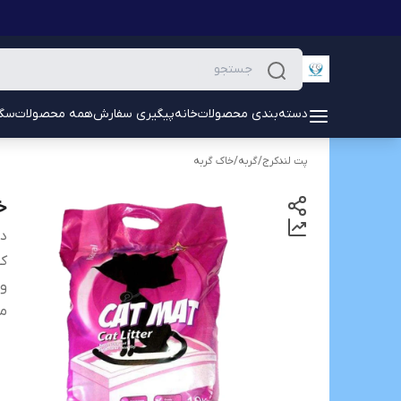
دسته‌بندی محصولات
خانه
پیگیری سفارش
همه محصولات
سگ
پت لندکرج
/
گربه
/
خاک گربه
خ
دس
کش
و
م