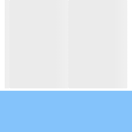
می باشند، ببلکه دارای اثرات بلند مدتی بر روی سلامتی و تندرستی این
گربه ها نیز خواهند داشت؛ همین ویژگی این محصول را از دیگر
محصولات موجود در بازار متمایز نموده است و باعث آرامش خاطر
سرپرستان این موجودات کوچک گردیده است.