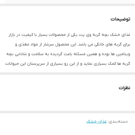
وزن
۱۰ کیلوگرم
توضیحات
غذای خشک بچه گربه وی پت یکی از محصولات بسیار با کیفیت در بازار
برای گربه های خانگی می باشد. این محصول سرشار از مواد مغذی و
ویتامین ها بوده و همین مسئله باعث گردیده به سلامت و شادابی بچه
گربه ها کمک بسیاری نماید و از این رو بسیاری از سرپرستان این حیوانات
مشتاق خرید این محصول می باشند. به دلیل اینکه این غذای خشک برای
بچه گربه ها تهیه شده، دارای بافتی نرم و کوچک می باشد که باعث می
نظرات
شود این بچه گربه ها بتوانند به راحتی آن را جویده و بخورند. غذای
خشک بچه گربه کیتن وی پت، دارای ویتامین ها و پروتئین های مختلفی
بوده که باعث می شود پوست آن ها به سلامت رشد کند و هم چنین
دسته‌بندی
:
غذای خشک
موی سالم و درخشانی داشته باشند. ترکیبات مصرف شده در غذای خشک
بچه گربه کیتن وی پت، نه تنها دارای تاثیرات کوتاه مدت و قابل مشاهده