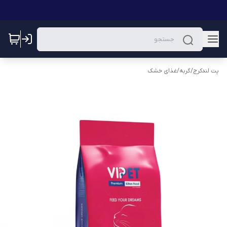
پت لندکرج
/
گربه
/
غذای خشک