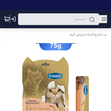
پت لندکرج
/
گربه
/
تشویقی گربه