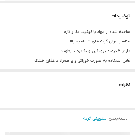
توضیحات
ساخته شده از مواد با کیفیت بالا و تازه
مناسب برای گربه های 3 ماه به بالا
دارای 6 درصد پروتئین و 90 درصد رطوبت
قابل استفاده به صورت خوراکی و یا همراه با غذای خشک
حاوی ویتامین A , E , D3 و کلسیم و تائورین
بدون رنگدانه و مواد نگهدارنده و شیمیایی
نظرات
دسته‌بندی
:
تشویقی گربه