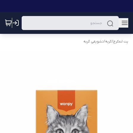
پت لندکرج
/
گربه
/
تشویقی گربه