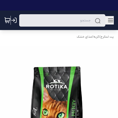
پت لندکرج
/
گربه
/
غذای خشک