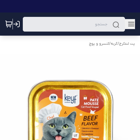
پت لندکرج
/
گربه
/
کنسرو و پوچ