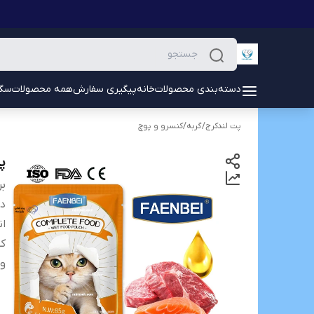
دسته‌بندی محصولات
خانه
پیگیری سفارش
همه محصولات
سگ
پت لندکرج
/
گربه
/
کنسرو و پوچ
پ
بر
دس
ان
کش
و