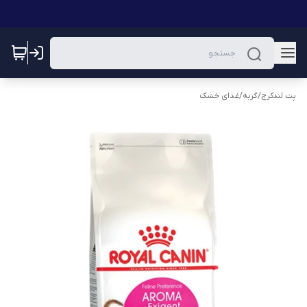
پت لندکرج
/
گربه
/
غذای خشک