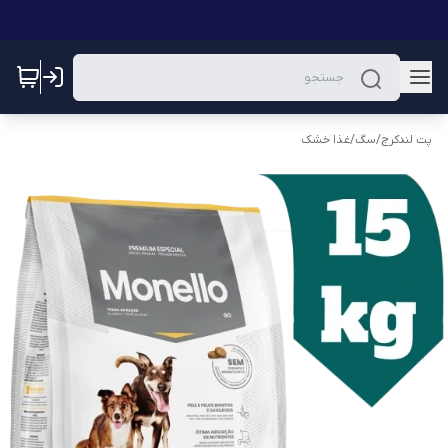
پت لندکرج
/
سگ
/
غذا خشک