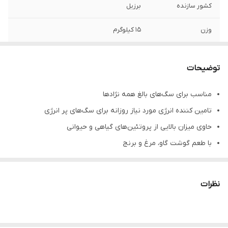
کشور سازنده
برزیل
وزن
15 کیلوگرم
توضیحات
مناسب برای سگ‌های بالغ همه نژادها
تامین کننده انرژی مورد نیاز روزانه برای سگ‌های پر انرژی
حاوی میزان بالایی از پروتئین‌های گیاهی و حیوانی
با طعم گوشت گاو، مرغ و برنج
هضم آسان و بهبود سلامت روده
کمک به سلامت پوست و مو
نظرات
بدون رنگ و طعم دهنده‌های مصنوعی