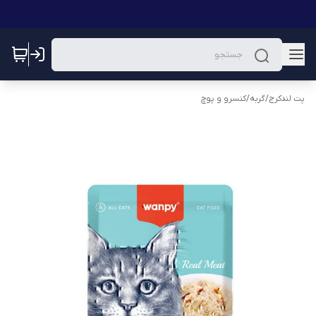
پت لندکرج
/
گربه
/
کنسرو و پوچ