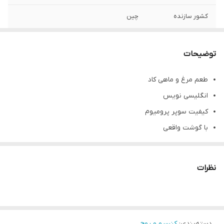
کشور سازنده
چین
توضیحات
طعم مرغ و ماهی کاد
انگلیسی نویس
کیفیت سوپر پرومیوم
با گوشت واقعی
دارای انواع ویتامین ها و مواد معدنی
از بین بردن باکتری ها و ویروس در بدن
نظرات
تقویت سیستم ایمنی بدن
تقویت عملکرد روده
کمک به هضم آسان
دسته‌بندی
:
کنسرو و پوچ