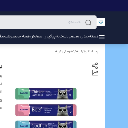
دسته‌بندی محصولات
خانه
پیگیری سفارش
همه محصولات
سگ
پت لندکرج
/
گربه
/
تشویقی گربه
ب
بر
دس
ان
و
ط