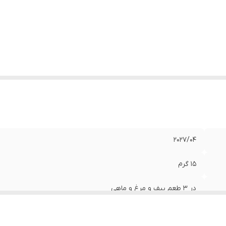
202۷/۰۴
15 گرم
در 3 طعم بیف و مرغ و ماهی