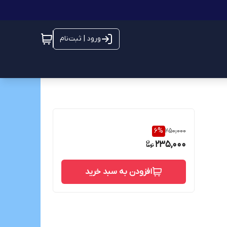
ورود | ثبت‌نام
6
%
250,000
235,000
افزودن به سبد خرید