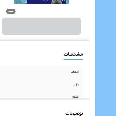
مشخصات
انقضا
وزن
طعم
توضیحات