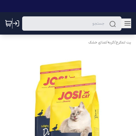
پت لندکرج
/
گربه
/
غذای خشک