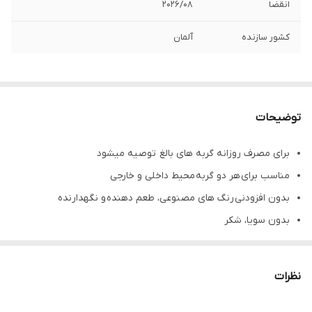
انقضا
2026/0۸
کشور سازنده
آلمان
توضیحات
برای مصرف روزانه گربه های بالغ توصیه میشود
مناسب برای هر دو گربه محیط داخلی و خارجی
بدون افزودنی رنگ های مصنوعی، طعم دهنده و نگهدارنده
بدون سویا، شکر
غذای خشک گربه جوسرا با طعم اردک ماهی مخصوص کلیه نژاد ها
میباشد
نظرات