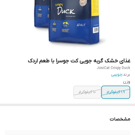
غذای خشک گربه جویی کت جوسرا با طعم اردک
JosiCat Crispy Duck
برند:
جوسی
وزن
1.9 کیلوگرم
10 کیلوگرم
مشخصات