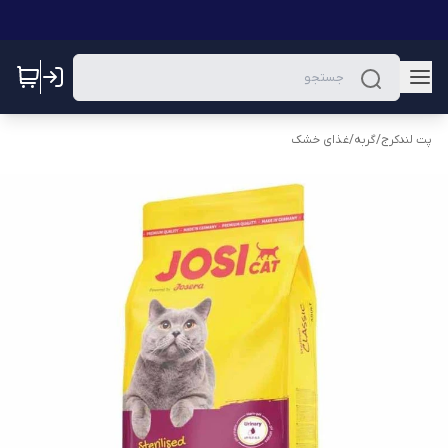
پت لندکرج
/
گربه
/
غذای خشک