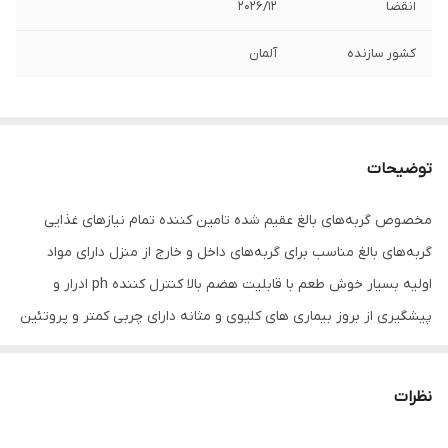
انقضا
2026/۱۲
کشور سازنده
آلمان
توضیحات
مخصوص گربه‌های بالغ عقیم شده تامین کننده تمام نیازهای غذایی
گربه‌های بالغ مناسب برای گربه‌های داخل و خارج از منزل دارای مواد
اولیه بسیار خوش طعم با قابلیت هضم بالا کنترل کننده ph ادرار و
پیشگیری از بروز بیماری های کلیوی و مثانه دارای چربی کمتر و پروتئین
بالا برای ایجاد حس سیری بیشتر کمک به متناسب نگه داشتن وزن حاوی
مقادیر زیاد فیبر جهت سیری بیشتر دارای ۸6٪ پروتئین حیوانی حاوی
نظرات
اسیدهای چرب امگا۳ و امگا۶ و مولتی ویتامین جهت سلامت و درخشنگی
موهابدون رنگ‌های مصنوعی، طعم دهنده‌ها و مواد نگهدارنده