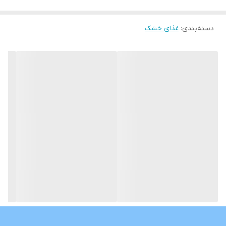
حاوی محتوای انرژی متناسب برای حفظ وزن
دسته‌بندی
:
غذای خشک
کمک به سلامت دستگاه گوارش و کیفیت مطلوب مدفوع با پروتئین
ها و پربیوتیک های بسیار قابل هضم
پشتیبانی از سلامت GI با اسیدهای چرب امگا 3 حاصل از روغن ماهی و
ترکیبی از فیبرها
کمک به جلوگیری از ایجاد کریستال های مثانه برای سلامت ادرار