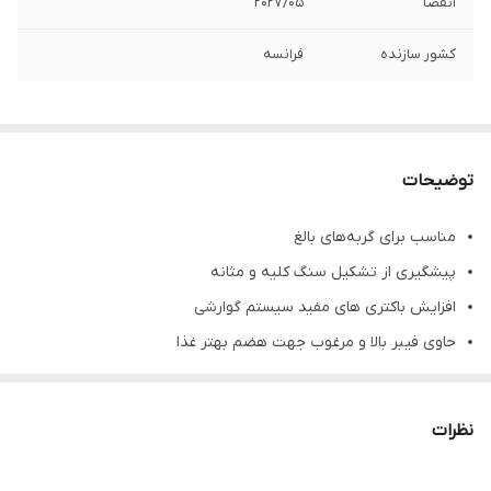
انقضا
20۲7/05
کشور سازنده
فرانسه
توضیحات
مناسب برای گربه‌های بالغ
پیشگیری از تشکیل سنگ کلیه و مثانه
افزایش باکتری های مفید سیستم گوارشی
حاوی فیبر بالا و مرغوب جهت هضم بهتر غذا
حاوی آنتی اکسیدان برای کمک به سیستم ایمنی
حاوی پسیلیوم جهت تسهیل عبور مواد غذایی از روده
نظرات
پشتیبانی از حرکت روده با ترکیبی از فیبرهای غذایی
حاوی اسیدهای چرب ضروری EPA و DPA