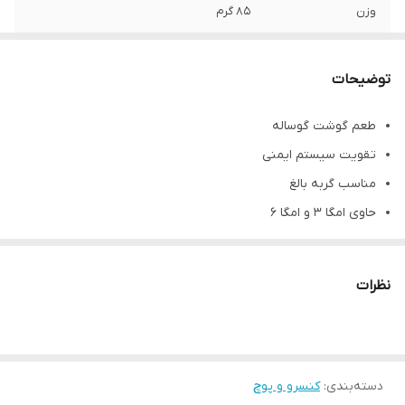
وزن
85 گرم
توضیحات
طعم گوشت گوساله
تقویت سیستم ایمنی
مناسب گربه بالغ
حاوی امگا 3 و امگا 6
دارای ویتامین E / D
مناسب گربه های حساس و بدغذا
نظرات
دسته‌بندی
:
کنسرو و پوچ