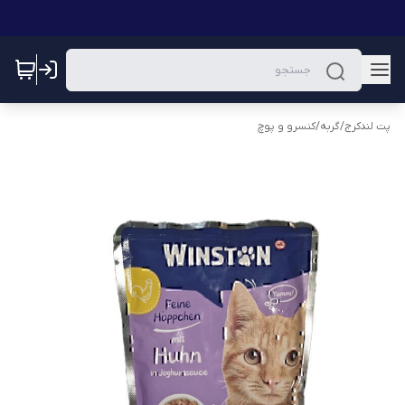
پت لندکرج
/
گربه
/
کنسرو و پوچ