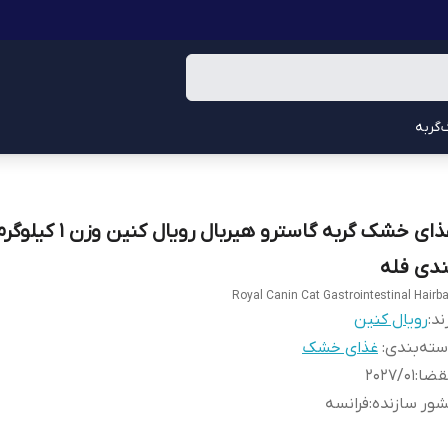
گربه
غذای خشک گربه گاسترو هیربال رو
ندی فله
ند:
رویال کنین
ته‌بندی
:
غذای خشک
قضا
:
202۷/۰۱
ور سازنده
:
فرانسه