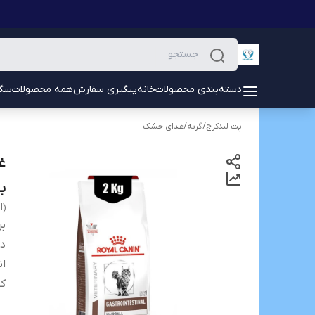
دسته‌بندی محصولات
خانه
پیگیری سفارش
همه محصولات
سگ
پت لندکرج
/
گربه
/
غذای خشک
ب
(Royal Canin Cat Gastrointestinal Hairbal
بر
دس
ان
کش