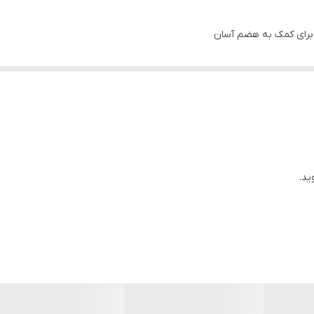
 برای کمک به هضم آسان
وارش
له های مو
ید.