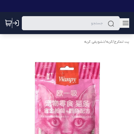
پت لندکرج
/
گربه
/
تشویقی گربه