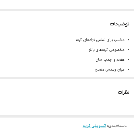
توضیحات
مناسب برای تمامی نژادهای گربه
مخصوص گربه‌های بالغ
هضم و جذب آسان
میان وعده‌ی مغذی
حاوی ماهی تن و ماهی کاد
بدون مواد نگهدارنده و طعم دهنده‌های مصنوعی
نظرات
حاوی ویتامین A، B2، D، D3
حاوی ۶.۵٪ پروتئین خام، ۰.۰۲٪ چربی، ۱٪ فیبر، ۲٪ خاکستر و ۹۰٪ آب
تهیه شده از بهترین و مرغوب ترین و طبیعی ترین مواد اولیه
دسته‌بندی
:
تشویقی گربه
در جای خشک و خنک نگهداری شود