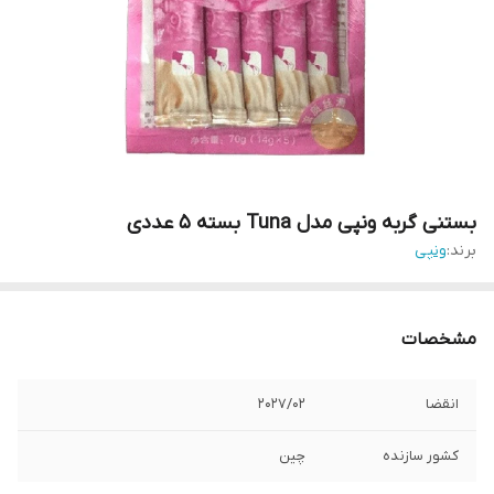
بستنی گربه ونپی مدل Tuna بسته ۵ عددی
برند:
ونپی
مشخصات
انقضا
202۷/۰۲
کشور سازنده
چین