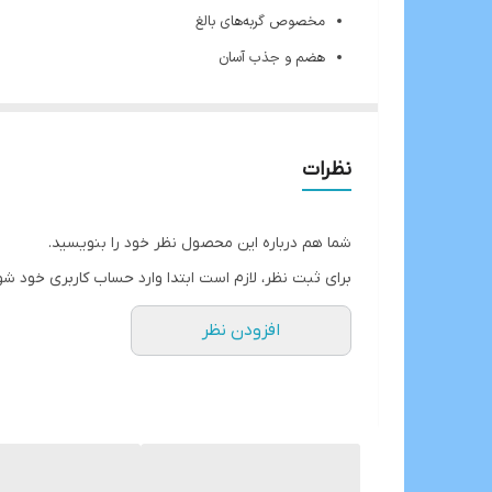
مخصوص گربه‌های بالغ
هضم و جذب آسان
میان وعده‌ی مغذی
حاوی ماهی تن و صدف خوراکی
بدون مواد نگهدارنده و طعم دهنده‌های مصنوعی
نظرات
حاوی ویتامین A، B2، D، D3
حاوی ۶.۵٪ پروتئین خام، ۰.۰۲٪ چربی، ۱٪ فیبر، ۲٪ خاکستر و ۹۰٪ آب
شما هم درباره این محصول نظر خود را بنویسید.
تهیه شده از بهترین و مرغوب ترین و طبیعی ترین مواد اولی
برای ثبت نظر، لازم است ابتدا وارد حساب کاربری خود شو
در جای خشک و خنک نگهداری شود
افزودن نظر