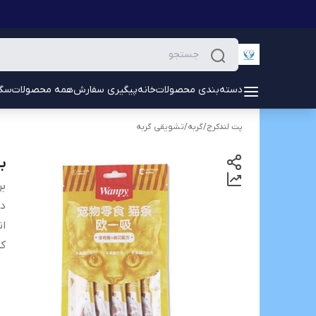
دسته‌بندی محصولات
خانه
پیگیری سفارش
همه محصولات
سگ
پت لندکرج
/
گربه
/
تشویقی گربه
بست
بر
دس
ان
کش