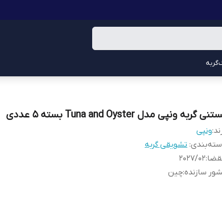
گربه
نی گربه ونپی مدل Tuna and Oyster بسته ۵ عددی
ند:
ونپی
ته‌بندی
:
تشویقی گربه
قضا
:
202۷/۰۲
ور سازنده
:
چین