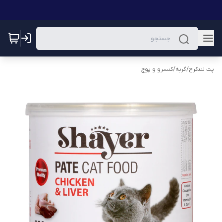
پت لندکرج
/
گربه
/
کنسرو و پوچ