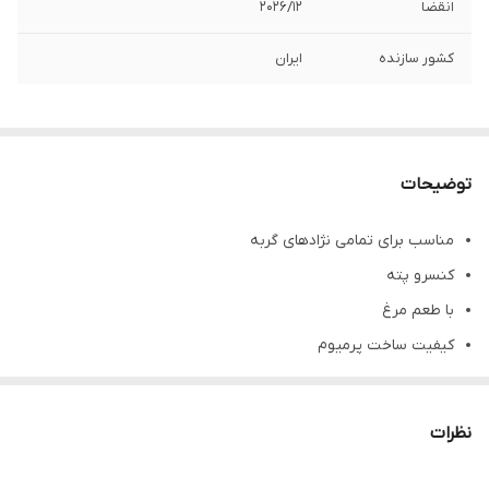
انقضا
202۶/۱۲
کشور سازنده
ایران
توضیحات
مناسب برای تمامی نژادهای گربه
کنسرو پته
با طعم مرغ
کیفیت ساخت پرمیوم
ساخته شده از تازه‌ترین مواد اولیه
حاوی تورین، روغن ماهی، آنتی اکسیدان، گلوکوزامین، روی،
نظرات
ویتامین‌های K، E، D، B، A، امگا 3 و 6
فاقد افزودنی، شکر و گلوتن