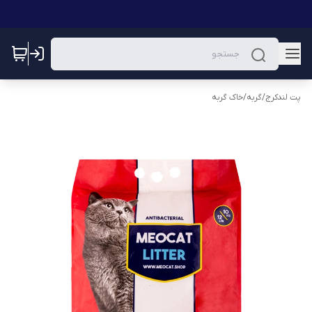
پت لندکرج
/
گربه
/
خاک گربه