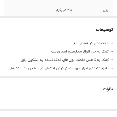
وزن
3.5 کیلوگرم
توضیحات
مخصوص گربه‌های بالغ
کمک به حل انواع سنگ‌های استروویت
کمک به کاهش غلظت یون‌های کمک کننده به تشکیل بلور
رقیق کننده‌ی ادرار جهت کمتر کردن احتمال دچار شدن به سنگ‌های
استروویتی و اگزالات کلسیم
کاهش سطح منیزیم
نظرات
موارد منع مصرف در نارسایی مزمن کلیوی، نارسایی قلبی، پانکراتیت،
چربی خون، بارداری، شیردهی و بچه گربه های در حال رشد