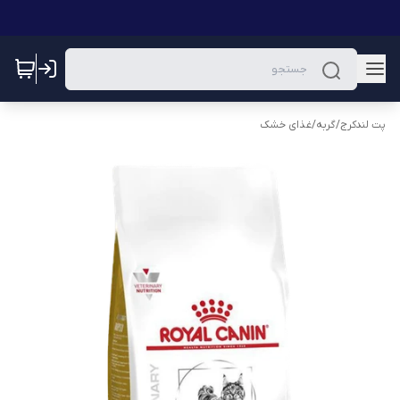
پت لندکرج
/
گربه
/
غذای خشک