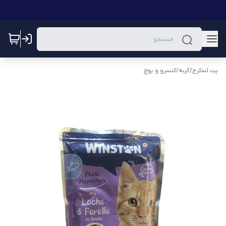
پت لندکرج
/
گربه
/
کنسرو و پوچ