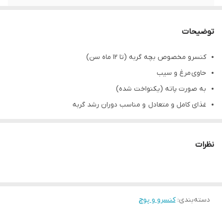
توضیحات
کنسرو مخصوص بچه گربه (تا 12 ماه سن)
حاوی مرغ و سیب
به صورت پاته (یکنواخت شده)
غذای کامل و متعادل و مناسب دوران رشد گربه
دارای پروتئین و فیبر بالا
بدون سویا، بدون شکر و گلوتن
نظرات
دارای درب آسان باز شو
دسته‌بندی
:
کنسرو و پوچ