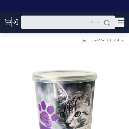
پت لندکرج
/
گربه
/
کنسرو و پوچ