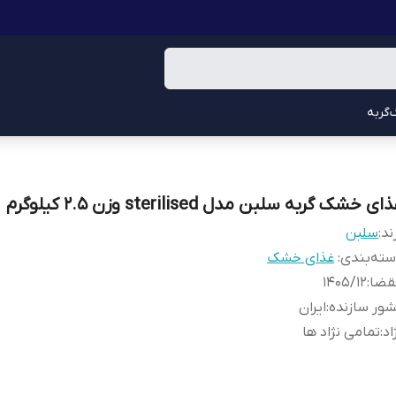
گربه
ای خشک گربه سلبن مدل sterilised وزن 2.5 کیلوگرم
ند:
سلبن
ته‌بندی
:
غذای خشک
قضا
:
1405/12
ور سازنده
:
ایران
اد
:
تمامی نژاد ها