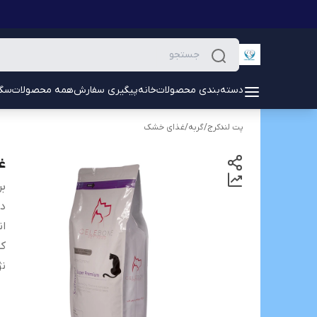
دسته‌بندی محصولات
خانه
پیگیری سفارش
همه محصولات
سگ
پت لندکرج
/
گربه
/
غذای خشک
غذ
بر
دس
ان
کش
نژ