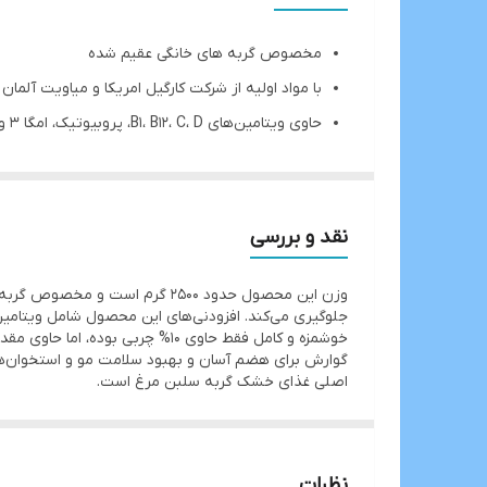
مخصوص گربه های خانگی عقیم شده
با مواد اولیه از شرکت کارگیل امریکا و میاویت آلمان
حاوی ویتامین‌های B1، B12، C، D، پروبیوتیک، امگا 3 و امگا 6، ال‌کارنیتین
بسیار خوش خوراک
مناسب برای پوست و مو
هضم آسان
نقد و بررسی
گوارش برای هضم آسان و بهبود سلامت مو و استخوان‌ها 
اصلی غذای خشک گربه سلبن مرغ است.
نظرات