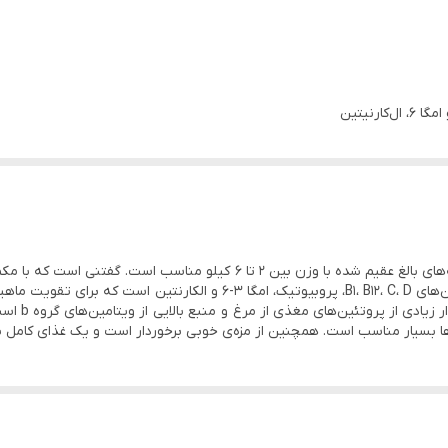
وزن این محصول حدود 2500 گرم است و مخصوص گربه‌های بالغ عقیم شده با وزن بین
جلوگیری می‌کند. افزودنی‌های این محصول شامل ویتامین‌های B1، B12، C، D، پروب
خوشمزه و کا
بسیار مناسب است. همچنین از مزه‌ی خوبی برخوردار است و یک غذای کامل برا