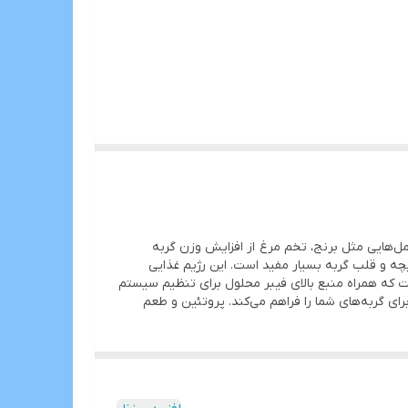
 2 تا 6 کیلو مناسب است. گفتنی است که با مکمل‌هایی مثل برنج، تخم مرغ از افزایش وزن گربه
یوتیک، امگا 3-6 و الکارنتین است که برای تقویت ماهیچه و قلب گربه بسیار مفید است. این رژیم غذایی
مل فقط حاوی 10% چربی بوده، اما حاوی مقدار زیادی از پروتئین‌های مغذی از مرغ و منبع بالایی از ویتامین‌های گروه b است که همراه منبع بالای فیبر محلول برای تنظیم سیستم
ی گربه‌های شما را فراهم می‌کند. پروتئین و طعم