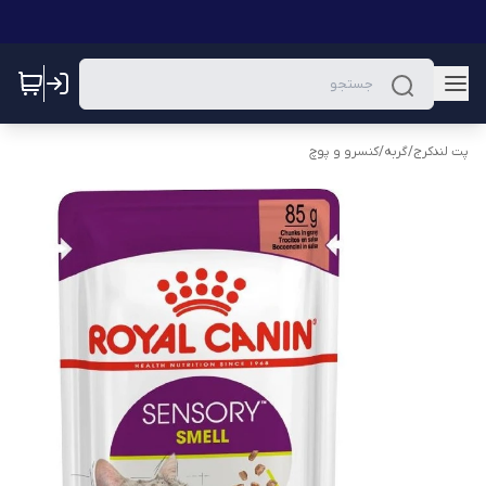
پت لندکرج
/
گربه
/
کنسرو و پوچ