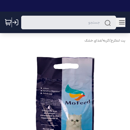
پت لندکرج
/
گربه
/
غذای خشک