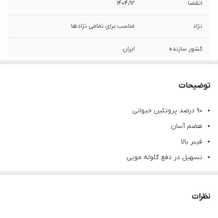
انقضا
1404/۱۲
نژاد
مناسب برای تمامی نژادها
کشور سازنده
ایران
توضیحات
90 درصد پروتئین حیوانی
هضم آسان
فیبر بالا
تسهیل در دفع گلوله مویی
فاقد گلوتن
افزایش اشتها گربه ها
نظرات
کاهش بوی بد مدفوع