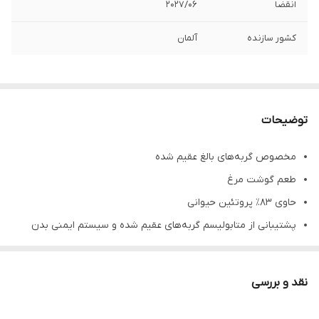
انقضا
2027/06
کشور سازنده
آلمان
توضیحات
مخصوص گربه‌های بالغ عقیم شده
طعم گوشت مرغ
حاوی ۸۳٪ پروتئین حیوانی
پشتیبانی از متابولیسم گربه‌های عقیم شده و سیستم ایمنی بدن
بدون شکر
دارای ویتامین‌های ضروری بدن
نقد و بررسی
حاوی اسیدهای چرب امگا۳ و امگا۶ جهت سلامتی پوست و مو