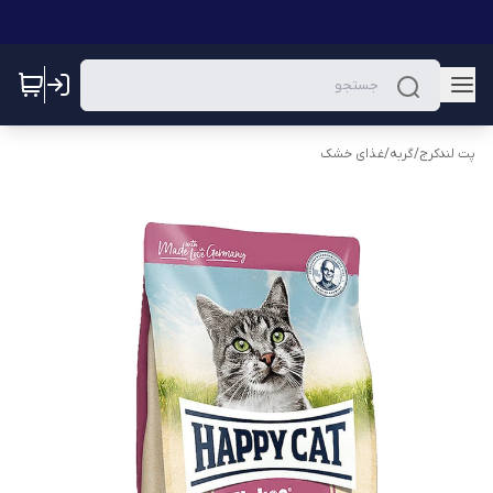
پت لندکرج
/
گربه
/
غذای خشک