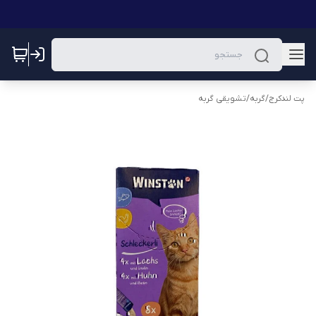
پت لندکرج
/
گربه
/
تشویقی گربه