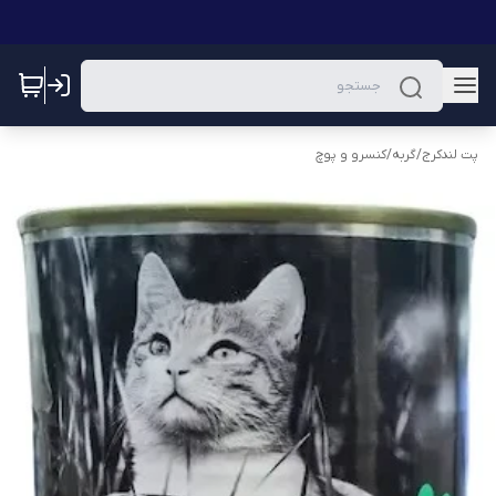
پت لندکرج
/
گربه
/
کنسرو و پوچ