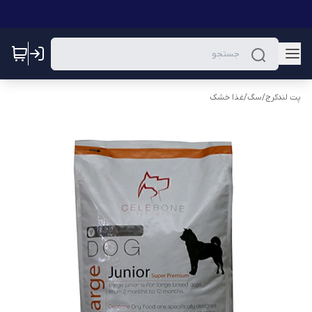
پت لندکرج
/
سگ
/
غذا خشک