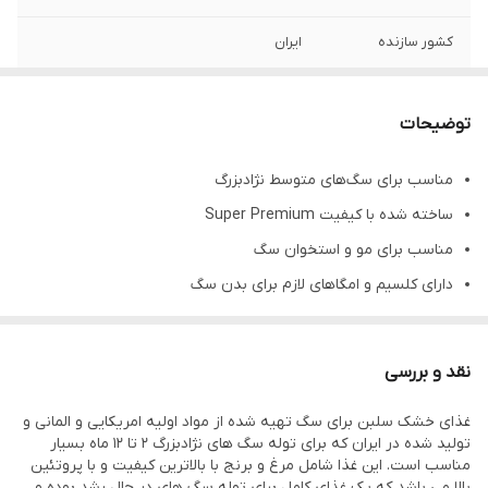
کشور سازنده
ایران
توضیحات
مناسب برای سگ‌های متوسط نژادبزرگ
ساخته شده با کیفیت Super Premium
مناسب برای مو و استخوان سگ
دارای کلسیم و امگاهای لازم برای بدن سگ
مناسب برای درخشش موهای بدن و رشد عضلات
قدرت هضم بالا
نقد و بررسی
دارای ویتامین‌های B1، B12، C، D، امگا3+، L Carnitine
غذای خشک سلبن برای سگ تهیه شده از مواد اولیه امریکایی و المانی و
تولید شده در ایران که برای توله سگ های نژادبزرگ 2 تا 12 ماه بسیار
مناسب است. این غذا شامل مرغ و برنج با بالاترین کیفیت و با پروتئین
بالا می باشد که یک غذای کامل برای توله سگ های در حال رشد بوده و