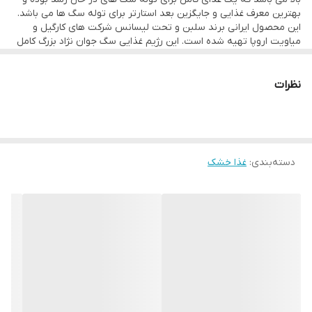
بهترین معرف غذایی و جایگزین بعد استارتر برای توله سگ ها می باشد.
این محصول ایرانی برند سلبن و تحت لیسانس شرکت های کارگیل و
میاویت اروپا تهیه شده است. این رژیم غذایی سگ جوان نژاد بزرگ کامل
و متعادل به ساخت استخوان ها و مفاصل قوی کمک می کند ، در حالی
که ترکیبی منحصر به فرد از آنتی اکسیدان ها و مواد معدنی از سیستم
ایمنی در حال توسعه آنها پشتیبانی می کند و بدن آنها را قوی می کند.
نظرات
طراحی منحصر به فرد کیبل آن ، توله سگ شما را تشویق می کند تا
غذاهای خود را کاملاً جوید. و پروتئین ها و پروبیوتیک های بسیار هضم
شده به سگ شما کمک می کنند تا مواد غذایی را برای هضم سالم و
مدفوع مطلوب تجزیه و جذب کنند.
دسته‌بندی
:
غذا خشک