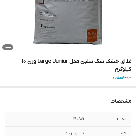
غذای خشک سگ سلبن مدل Large Junior وزن 10
کیلوگرم
برند:
سلبن
مشخصات
انقضا
140۵/۱۱
نژاد
تمامی نژادها