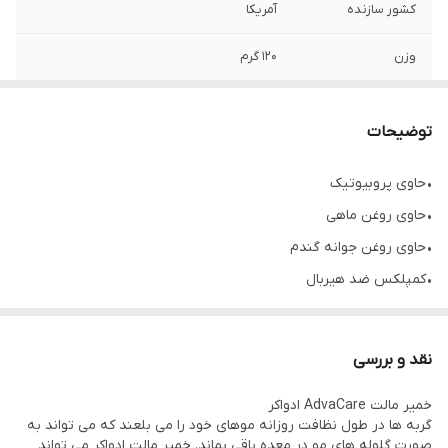
کشور سازنده
آمریکا
وزن
120 گرم
توضیحات
• حاوی پروبیوتیک
• حاوی روغن ماهی
• حاوی روغن جوانه گندم
• کمپلکس ضد هیربال
• کمک به دفع راحت گلوله های مویی
• افزایش سلامت سیستم بینایی
نقد و بررسی
• افزایش سلامت دستگاه گوارش
خمیر مالت AdvaCare ادواکر
• درخشش پوست و مو
گربه ها در طول نظافت روزانه موهای خود را می بلعند که می تواند به
صورت گلوله های مو در معده باقی بماند. خمیر مالت ادواکر می تواند