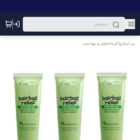
پت لندکرج
/
گربه
/
مکمل و بهداشت