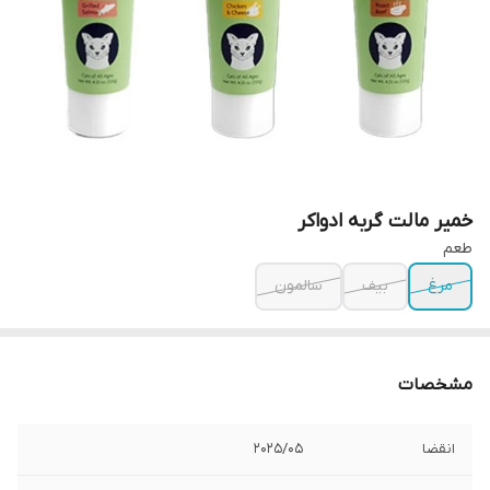
خمیر مالت گربه ادواکر
طعم
مرغ
بیف
سالمون
مشخصات
انقضا
2025/05