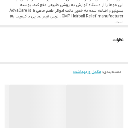
این موها را از دستگاه گوارش به روشی طبیعی دفع کند. پوسته
پسیلیوم اضافه شده به خمیر مالت ادواکر طعم ماهی AdvaCare is a
GMP Hairball Relief manufacturer ، نوعی فیبر غذایی با کیفیت بالا
است،
پوسته پسیلیوم می تواند عملکرد سالم روده را تقویت کند و تأثیر
مثبتی بر مخاط روده دارد. خمیر هیربال ریلیف سرشار از پری بیوتیک ها،
فیبرها، روغن ماهی و روغن جوانه گندم است، به روان شدن موهای
نظرات
گربه، بهبود هضم و جذب مواد مغذی و مواد معدنی کمک می کند.
برای استفاده از خمیر مالت ادواکر حساست به خرج ندهید. شما باید
روزانه 1 الی 2 سانتی متر از این مکمل به گربه خود بدهید تا شاهد
استفراغ گلوله مویی نباشید. این محصول علاوه بر خاصیت آنتی هیربال،
برای سلامت دستگاه گوارش و پوست و مو هم مفید است.
دسته‌بندی
:
مکمل و بهداشت