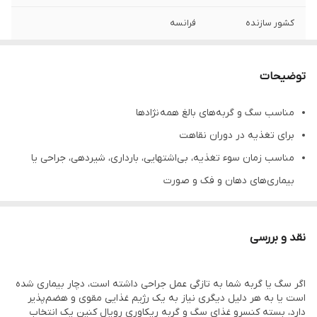
کشور سازنده
فرانسه
توضیحات
مناسب سگ و گربه‌های بالغ همه نژاد‌ها
برای تغذیه در دوران نقاهت
مناسب زمان سوء تغذیه، بی‌اشتهایی، بارداری، شیردهی، جراحی یا
بیماری‌های دهان و فک و صورت
پذیرش راحت توسط گربه‌های بد غذا و بی‌اشتها
سرشار از مواد مغذی برای تغذیه همه جانبه
نقد و بررسی
تامین نیاز روزانه گربه‌ی شما فقط با مقدار کمی غذا
هضم سریع و آسان
اگر سگ یا گربه شما به تازگی عمل جراحی داشته است، دچار بیماری شده
حاوی سطح بالای پروتئین، انرژی و مواد مغذی
است یا به هر دلیل دیگری نیاز به یک رژیم غذایی مقوی و هضم‌پذیر
دارد، بسته کنسرو غذای سگ و گربه ریکاوری رویال کنین یک انتخاب
غنی از آنتی اکسیدان، ویتامین E و C ، لوتئین و تورین