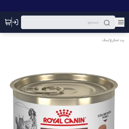
پت لندکرج
/
سگ