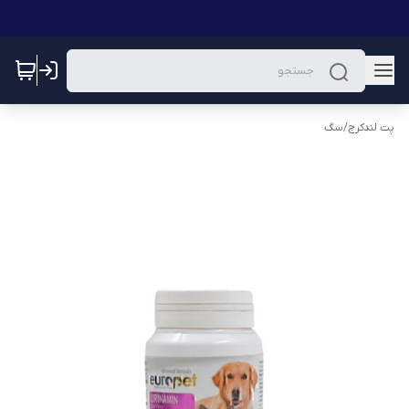
پت لندکرج
/
سگ