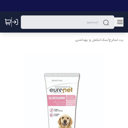
پت لندکرج
/
سگ
/
مکمل و بهداشتی