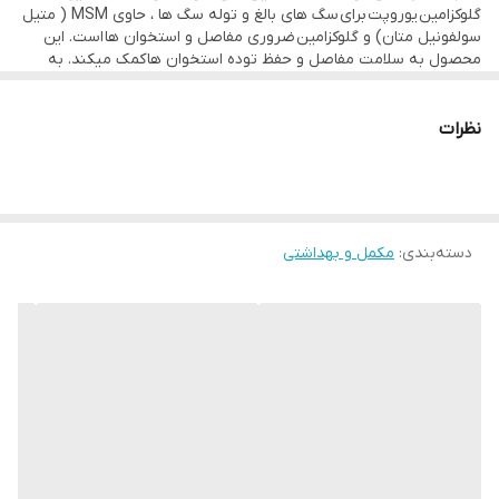
گلوکزامین یوروپت برای سگ های بالغ و توله سگ ها ، حاوی MSM ( متیل
سولفونیل متان) و گلوکزامین ضروری مفاصل و استخوان ها است. این
محصول به سلامت مفاصل و حفظ توده استخوان ها کمک میکند. به
صورت خمیری تولید شده و طعمی عالی دارد.
قابل استفاده به صورت جداگانه یا مخلوط با غذا
نظرات
دسته‌بندی
:
مکمل و بهداشتی