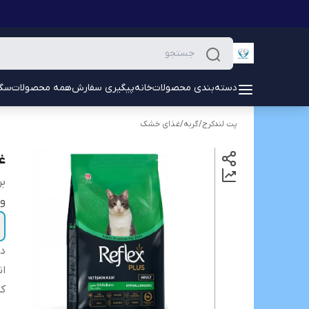
دسته‌بندی محصولات
خانه
پیگیری سفارش
همه محصولات
سگ
پت لندکرج
/
گربه
/
غذای خشک
غ
بر
و
دس
ان
کش