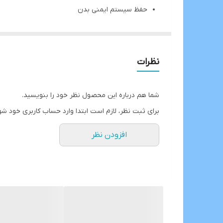
حفظ سیستم ایمنی بدن
کمک به درخشندگی و سلامت موها
حاوی امگا ۳ وامگا ۶
خاصیت فوق پروبیوتیک دارد
نظرات
کم کردن ناراحتی های گوارشی به خصوص در روده
کمک به حفظ سلامتی پوست
شما هم درباره این محصول نظر خود را بنویسید.
مناسب برای همه گربه های بالغ ( بالای ۱۲ ماه)
برای ثبت نظر، لازم است ابتدا وارد حساب کاربری خود شو
عالی برای تمامی نژادها
افزودن نظر