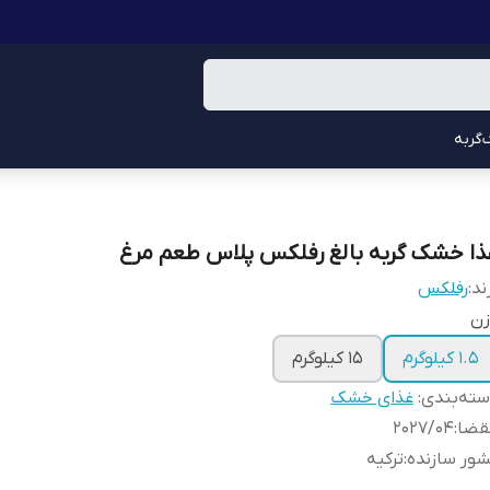
گربه
ذا خشک گربه بالغ رفلکس پلاس طعم مرغ
ند:
رفلکس
زن
1.5 کیلوگرم
۱۵ کیلوگرم
ته‌بندی
:
غذای خشک
قضا
:
202۷/۰۴
ور سازنده
:
ترکیه