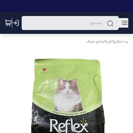
پت لندکرج
/
گربه
/
غذای خشک