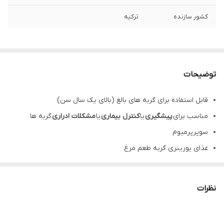
کشور سازنده
ترکیه
توضیحات
قابل استفاده برای گربه های بالغ (بالای یک سال سن)
مناسب برای
پیشگیری
یا
کنترل بیماری
یا
مشکلات ادراری
گربه ها
سوپرپرمیوم
غذای یورینری گربه طعم مرغ
رفلکس پلاس یورینری هضم آسان
دارای اسید های چرب امگا۳ و امگا۶
نظرات
غذای یورینری گربه حاوی الکارنتین و پسیلیوم
غذای گربه یورینری رفلکس دارای پری بیوتیک های مفید