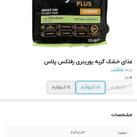
غذای خشک گربه یورینری رفلکس پلاس
برند:
رفلکس
وزن
1 کیلوگرم
1.5 کیلوگرم
15 کیلوگرم
مشخصات
انقضا
202۷/۰۳