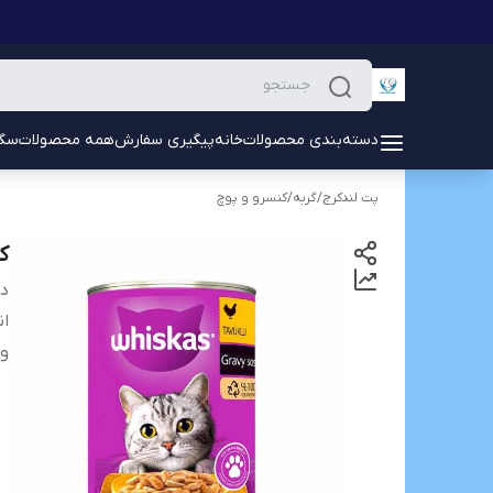
دسته‌بندی محصولات
خانه
پیگیری سفارش
همه محصولات
سگ
پت لندکرج
/
گربه
/
کنسرو و پوچ
ک
دس
ان
و