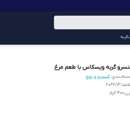
گربه
نسرو گربه ویسکاس با طعم مرغ
ته‌بندی
:
کنسرو و پوچ
قضا
:
202۶/۱۲
زن
:
400 گرم