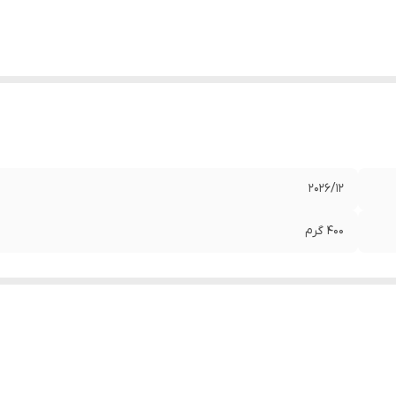
202۶/۱۲
400 گرم