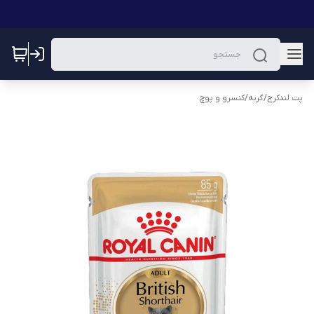
پت لندکرج
/
گربه
/
کنسرو و پوچ