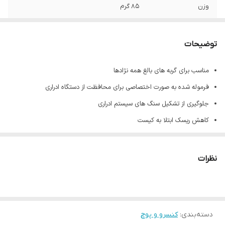
وزن
85 گرم
توضیحات
مناسب برای گربه های بالغ همه نژادها
فرموله شده به صورت اختصاصی برای محافظت از دستگاه ادراری
جلوگیری از تشکیل سنگ های سیستم ادراری
کاهش ریسک ابتلا به کیست
دارای کلسیم سولفات و دی-اتیل متیونین برای کاهش اسیدیته ادرار
موثر در برابر سنگ های استروویت و اگزالات
نظرات
ایده آل برای تقویت سیستم ایمنی
دسته‌بندی
:
کنسرو و پوچ