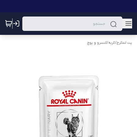
پت لندکرج
/
گربه
/
کنسرو و پوچ